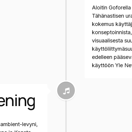
Aloitin Goforell
Tähänastisen ura
kokemus käyttäj
konseptoinnista,
visuaalisesta suu
käyttöliittymäsuu
edelleen pääsevä
käyttöön Yle Ne
ening
 ambient-levyni,