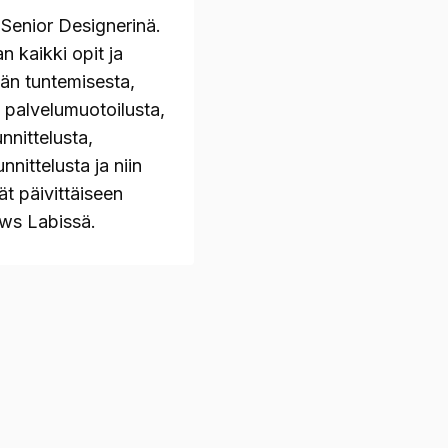
a Senior Designerinä.
n kaikki opit ja
än tuntemisesta,
 palvelumuotoilusta,
nnittelusta,
nnittelusta ja niin
t päivittäiseen
ws Labissä.