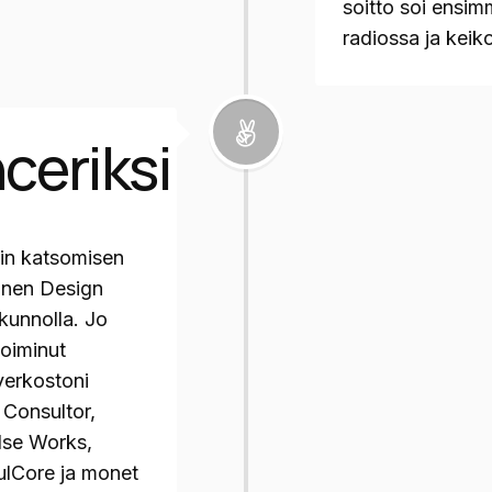
soitto soi ensim
radiossa ja keiko
ceriksi
in katsomisen
inen Design
 kunnolla. Jo
toiminut
verkostoni
 Consultor,
lse Works,
ulCore ja monet