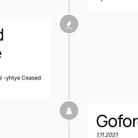
d
e
al -yhtye Ceased
Gofor
1.11.2021