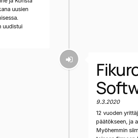
inne ja Konsta
kana uusien
isessa.
n uudistui
Fikur
Softw
9.3.2020
12 vuoden yrittäj
päätökseen, ja al
Myöhemmin siirr