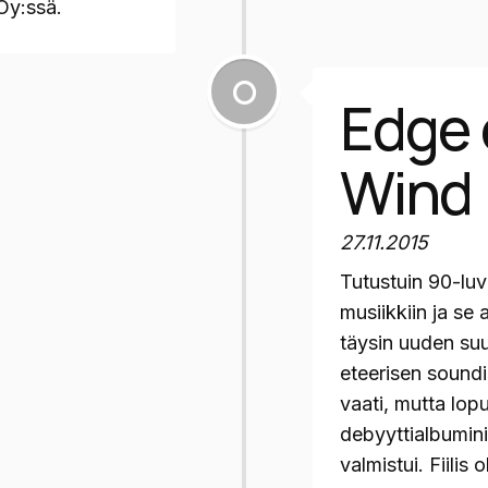
Oy:ssä.
Edge 
Wind
27.11.2015
Tutustuin 90-luv
musiikkiin ja se 
täysin uuden su
eteerisen soundi
vaati, mutta lop
debyyttialbumin
valmistui. Fiilis