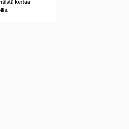
mäistä kertaa
illa.