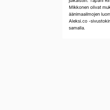
julkaistiin. Tapani R
Mikkonen olivat mu
äänimaailmojen luom
Aleksi.co -sivustoki
samalla.