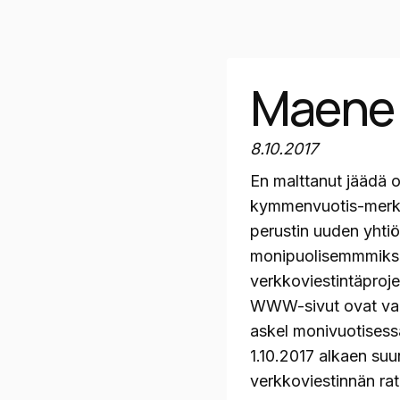
Maene
8.10.2017
En malttanut jäädä
kymmenvuotis-merkk
perustin uuden yhti
monipuolisemmmiksi
verkkoviestintäproje
WWW-sivut ovat va
askel monivuotisess
1.10.2017 alkaen suu
verkkoviestinnän rat