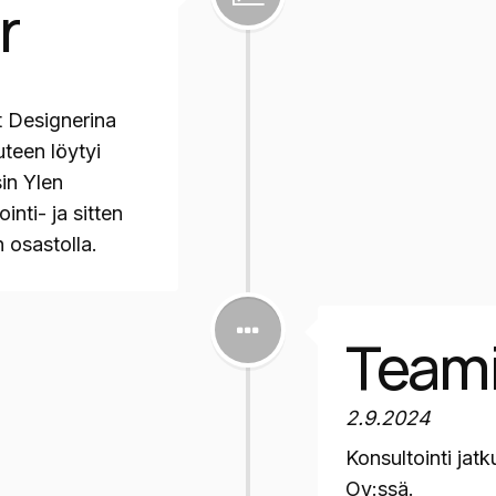
r
t Designerina
uteen löytyi
sin Ylen
inti- ja sitten
 osastolla.
Teami
2.9.2024
Konsultointi jat
Oy:ssä.