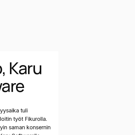
o, Karu
are
yysaika tuli
oitin työt Fikurolla.
yin saman konsernin