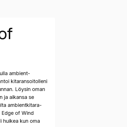
of
ulla ambient-
antoi kitaransoitolleni
unnan. Löysin oman
n ja aikansa se
ulta ambientkitara-
i Edge of Wind
 oli huikea kun oma