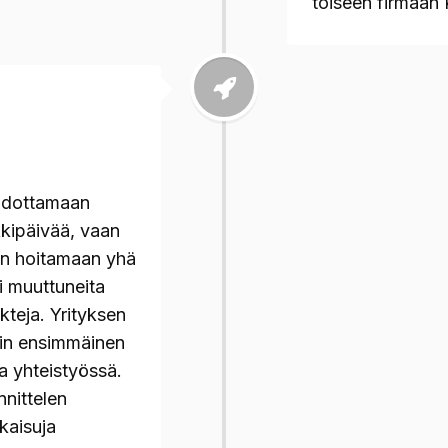
toiseen firmaan 
 odottamaan
ipäivää, vaan
ön hoitamaan yhä
 muuttuneita
kteja. Yrityksen
in ensimmäinen
a yhteistyössä.
nnittelen
kaisuja