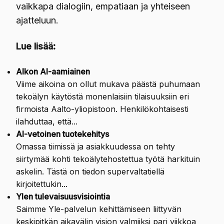
vaikkapa dialogiin, empatiaan ja yhteiseen
ajatteluun.
Lue lisää:
Alkon AI-aamiainen
Viime aikoina on ollut mukava päästä puhumaan
tekoälyn käytöstä monenlaisiin tilaisuuksiin eri
firmoista Aalto-yliopistoon. Henkilökohtaisesti
ilahduttaa, että...
AI-vetoinen tuotekehitys
Omassa tiimissä ja asiakkuudessa on tehty
siirtymää kohti tekoälytehostettua työtä harkituin
askelin. Tästä on tiedon supervaltatiellä
kirjoitettukin...
Ylen tulevaisuusvisiointia
Saimme Yle-palvelun kehittämiseen liittyvän
keskipitkän aikavälin vision valmiiksi pari viikkoa