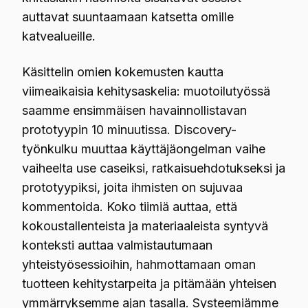
auttavat suuntaamaan katsetta omille
katvealueille.
Käsittelin omien kokemusten kautta
viimeaikaisia kehitysaskelia: muotoilutyössä
saamme ensimmäisen havainnollistavan
prototyypin 10 minuutissa. Discovery-
työnkulku muuttaa käyttäjäongelman vaihe
vaiheelta use caseiksi, ratkaisuehdotukseksi ja
prototyypiksi, joita ihmisten on sujuvaa
kommentoida. Koko tiimiä auttaa, että
kokoustallenteista ja materiaaleista syntyvä
konteksti auttaa valmistautumaan
yhteistyösessioihin, hahmottamaan oman
tuotteen kehitystarpeita ja pitämään yhteisen
ymmärryksemme ajan tasalla. Systeemiämme