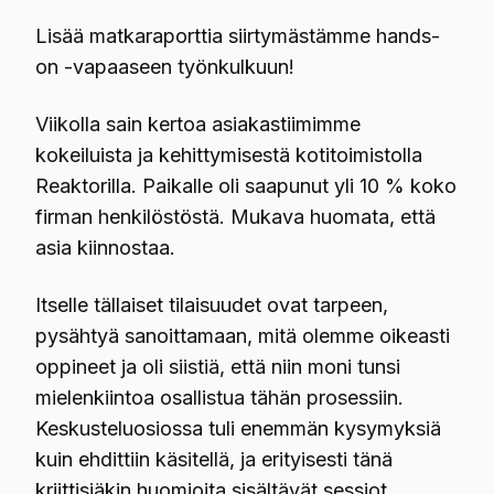
Lisää matkaraporttia siirtymästämme hands-
on -vapaaseen työnkulkuun!
Viikolla sain kertoa asiakastiimimme
kokeiluista ja kehittymisestä kotitoimistolla
Reaktorilla. Paikalle oli saapunut yli 10 % koko
firman henkilöstöstä. Mukava huomata, että
asia kiinnostaa.
Itselle tällaiset tilaisuudet ovat tarpeen,
pysähtyä sanoittamaan, mitä olemme oikeasti
oppineet ja oli siistiä, että niin moni tunsi
mielenkiintoa osallistua tähän prosessiin.
Keskusteluosiossa tuli enemmän kysymyksiä
kuin ehdittiin käsitellä, ja erityisesti tänä
kriittisiäkin huomioita sisältävät sessiot