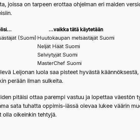
eita, joissa on tarpeen erottaa ohjelman eri maiden versi
isiin.
lisi…
…vaikka tätä käytetään
ästäjät (Suomi)
Huutokaupan metsästäjät Suomi
Neljät Häät Suomi
Selviytyjät Suomi
MasterChef Suomi
televä Leijonan luola saa pisteet hyvästä käännöksestä
kin perään ilman sulkeita.
iden pitäisi ottaa parempi vastuu ja lopettaa väestön
ma sata tuhatta oppimis-iässä olevaa lukee väärin muo
 olla oikeinkin tehtyjä.