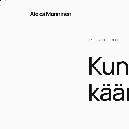
Aleksi Manninen
23.9.2018
•
BLOGI
Kun
kää