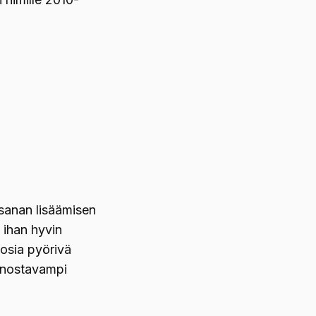
sanan lisäämisen
 ihan hyvin
osia pyörivä
innostavampi