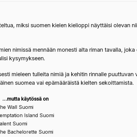
teltua, miksi suomen kielen kielioppi näyttäisi olevan n
lmien nimissä mennään monesti alta riman tavalla, joka 
ulisi kysymykseen.
sesti mieleen tulleita nimiä ja kehitin rinnalle puuttuvan 
eräinen suomea vai epämääräistä kielten sekoittamista.
…mutta käytössä on
he Wall Suomi
emptation Island Suomi
alent Suomi
he Bachelorette Suomi