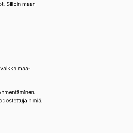
ot. Silloin maan
, vaikka maa-
 tyhmentäminen.
dostettuja nimiä,