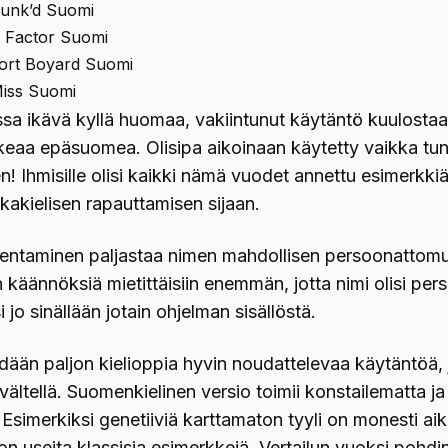
unk’d Suomi
 Factor Suomi
ort Boyard Suomi
iss Suomi
ssa ikävä kyllä huomaa, vakiintunut käytäntö kuulosta
keaa epäsuomea. Olisipa aikoinaan käytetty vaikka tun
! Ihmisille olisi kaikki nämä vuodet annettu esimerkki
kakielisen rapauttamisen sijaan.
ntaminen paljastaa nimen mahdollisen persoonattomu
n käännöksiä mietittäisiin enemmän, jotta nimi olisi per
 jo sinällään jotain ohjelman sisällöstä.
dään paljon kielioppia hyvin noudattelevaa käytäntöä,
vältellä. Suomenkielinen versio toimii konstailematta ja
. Esimerkiksi genetiiviä karttamaton tyyli on monesti ai
 on useita klassisia esimerkkejä. Vertailun vuoksi pohdi