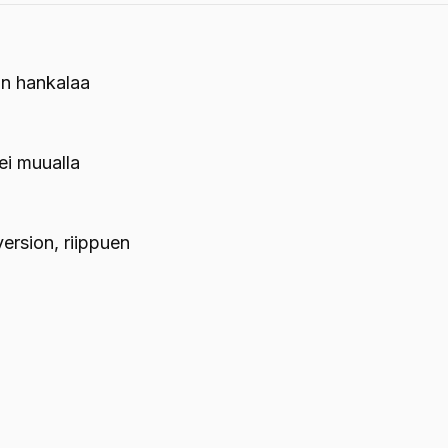
iin hankalaa
ei muualla
version, riippuen