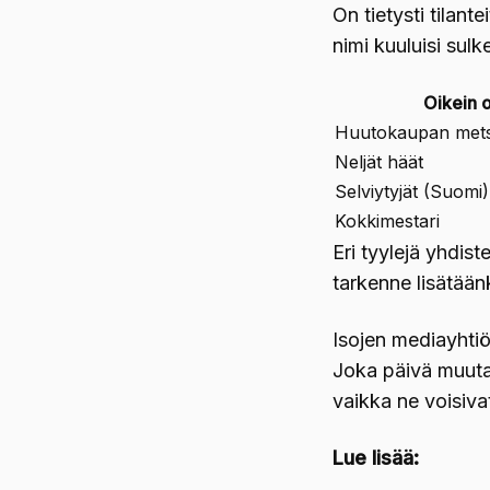
On tietysti tilant
nimi kuuluisi sulke
Oikein o
Huutokaupan mets
Neljät häät
Selviytyjät (Suomi)
Kokkimestari
Eri tyylejä yhdis
tarkenne lisätään
Isojen mediayhtiö
Joka päivä muuta
vaikka ne voisivat
Lue lisää: