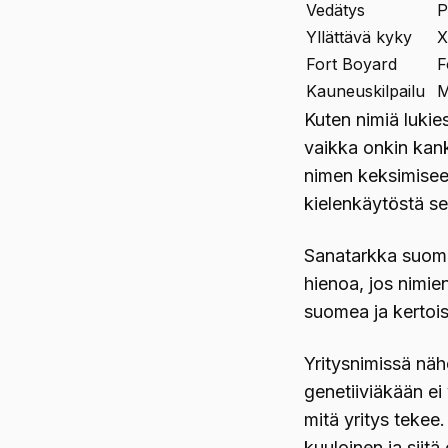
Vedätys
P
Yllättävä kyky
X
Fort Boyard
F
Kauneuskilpailu
M
Kuten nimiä lukie
vaikka onkin kan
nimen keksimiseen
kielenkäytöstä se
Sanatarkka suome
hienoa, jos nimie
suomea ja kertoisi
Yritysnimissä näh
genetiiviäkään ei 
mitä yritys tekee
kuuloinen ja siitä