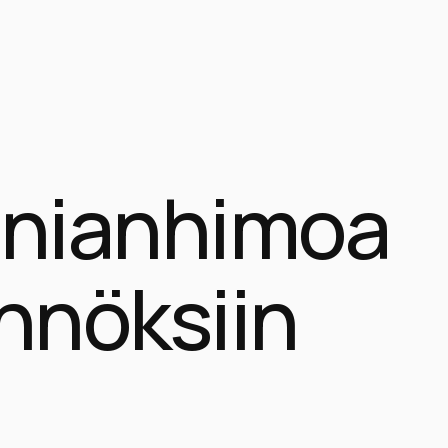
nianhimoa
nnöksiin