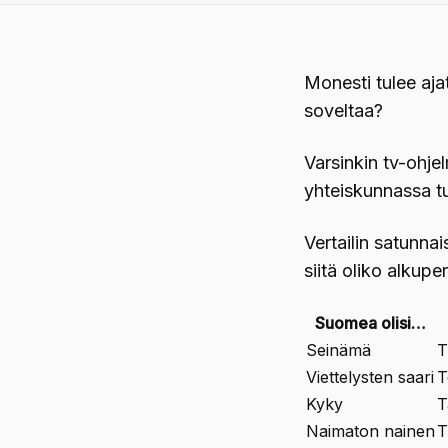
Monesti tulee aja
soveltaa?
Varsinkin tv-ohje
yhteiskunnassa t
Vertailin satunnai
siitä oliko alkup
Suomea olisi…
Seinämä
T
Viettelysten saari
T
Kyky
T
Naimaton nainen
T