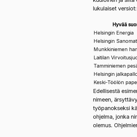
lukulaiset versiot:
Hyvää su
Helsingin Energia
Helsingin Sanomat
Munkkiniemen ham
Laitilan Virvoitus
Tamminiemen pesä
Helsingin jalkapall
Keski-Töölön pap
Edellisestä esim
nimeen, ärsyttävy
työpanokseksi kä
ohjelma, jonka ni
olemus. Ohjelmien