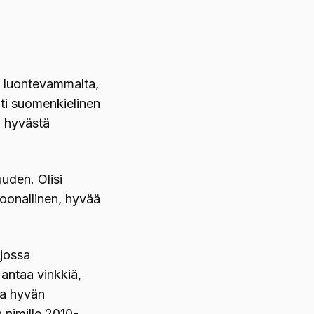
a luontevammalta,
ti suomenkielinen
ä hyvästä
uden. Olisi
soonallinen, hyvää
 jossa
 antaa vinkkiä,
ka hyvän
n nimille 2010-